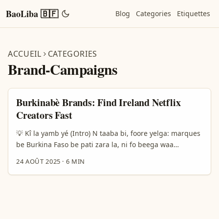
BaoLiba 🇧🇫
Blog
Categories
Etiquettes
ACCUEIL
CATEGORIES
Brand-Campaigns
Burkinabè Brands: Find Ireland Netflix
Creators Fast
💡 Kî la yamb yé (Intro) N taaba bi, foore yelga: marques
be Burkina Faso be pati zara la, ni fo beega waa
promote produit ni service ka social media, Ireland
24 AOÛT 2025
·
6 MIN
Netflix créateurs ba yinga baalen. N yaa fo zaa ka pila
yamb, fo be n dɔn ka togo zandi: “Ka fo n sara Ireland
Netflix creators ka danse challenge, fo n boore yeer?” ...