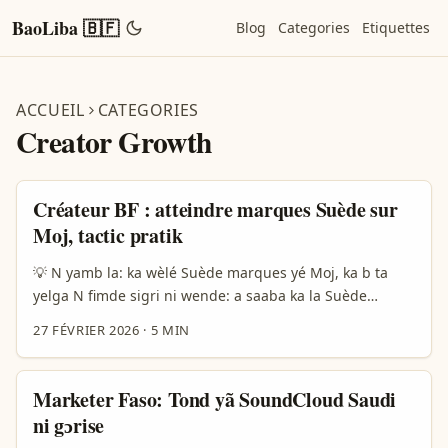
BaoLiba 🇧🇫
Blog
Categories
Etiquettes
ACCUEIL
CATEGORIES
Creator Growth
Créateur BF : atteindre marques Suède sur
Moj, tactic pratik
💡 N yamb la: ka wèlé Suède marques yé Moj, ka b ta
yelga N fimde sigri ni wende: a saaba ka la Suède
brands (ka Rickard Lyko béla n kôma) ka fô tuuni foreign
27 FÉVRIER 2026
·
5 MIN
marche-la, ka yé long-terme leader. N la ka ta yamb:
suudu Suède brands bi fô autenticité, clean ingredients,
heritage (Sukarco fo ka). Moj be TikTok-similar platform;
Marketer Faso: Tond yã SoundCloud Saudi
na saaba ka wend ka localization yamb soore la, ni na
ni gɔrise
yaa market n bi ka won. ...