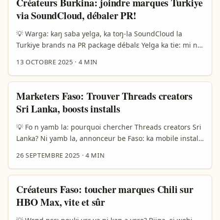
Créateurs Burkina: joindre marques Turkiye
retail scale and creative momentum — ayni boonsri nɛ
via SoundCloud, débaler PR!
Matin Kim si rafal (source: Central/Ma tin Kim excerpt).
...
💡 Warga: kaŋ saba yelga, ka toŋ-la SoundCloud la
Turkiye brands na PR package débalɛ Yelga ka tie: mi ni
vous — creator na Ouaga — zasè ka bɔnd PR package
13 OCTOBRE 2025
·
4 MIN
(unbox + review) jɔgɛ Turkiye brands via SoundCloud. Di
zem: SoundCloud ka be musiciens ni labels la, niminna
Turkiye brands bi nɛɩ yaar ni music collab. Ala ka fɔ yɔrɔ:
Marketers Faso: Trouver Threads creators
kôntakt, trust, laka proof, video production, logistic
Sri Lanka, boosts installs
(shipping), ni language barrier. ...
💡 Fo n yamb la: pourquoi chercher Threads creators Sri
Lanka? Ni yamb la, annonceur be Faso: ka mobile installs
bi n yâa fo béogo. Threads be platform we kul yaala,
26 SEPTEMBRE 2025
·
4 MIN
Instagram ka Threads gaango ka sôôre. A tond tiiga: Sri
Lanka be small market mais creators ya somda ka
influence puissant dans diaspora Asia & users global. N
Créateurs Faso: toucher marques Chili sur
hé n yaa, n seega la: ka fâa la créateurs we ka d tiiga
HBO Max, vite et sûr
followers authentiques, n ka fo installs be rapides et
moins cher. ...