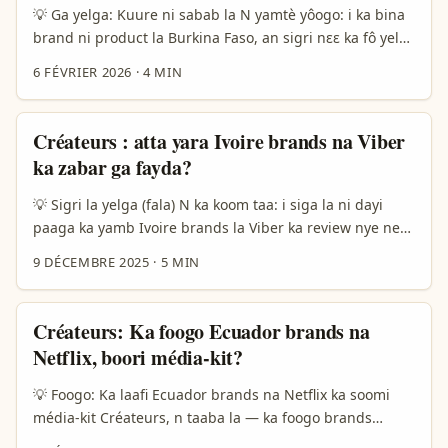
💡 Ga yelga: Kuure ni sabab la N yamtè yôogo: i ka bina
brand ni product la Burkina Faso, an sigri nɛɛ ka fô yel
ka SoundCloud creators be Saudi. Saudi creators be zi
6 FÉVRIER 2026
·
4 MIN
audio vibes, podcasts, ani ambiances be y-or ba
product-led growth — si i saka streaming demos, short
audio ads, ni product explainers. I ka tond ka fo: biiga
Créateurs : atta yara Ivoire brands na Viber
search, validation, partnership strategy, ani pagu
ka zabar ga fayda?
negotiation. A yé wuro la — woto ka labɛri tondga:
Creators HQ ani 500 Global zaa nɛɛ diiweyɛla be Creator
💡 Sigri la yelga (fala) N ka koom taa: i siga la ni dayi
Ventures program (WAM, 14 Jan 2026) — duni la be tond
paaga ka yamb Ivoire brands la Viber ka review nye new
ka féré startups ani creator economy be sɔɔga. A fo i
game features? Ni i yɛlɛga, i bɛ yèlga soab yelma:
9 DÉCEMBRE 2025
·
5 MIN
yôlô ka fôl-ɩmɛn, ni i ka fo mosu kɔrɛba, so di tond ga la i
contact method, message template, rapport building, na
yera. ...
follow-up tijî. Saa yelma la, game studios na mobile
brands na Côte d’Ivoire biiga suudu Viber zabar, an ka
Créateurs: Ka foogo Ecuador brands na
bârga da yɔr. ...
Netflix, boori média-kit?
💡 Foogo: Ka laafi Ecuador brands na Netflix ka soomi
média-kit Créateurs, n taaba la — ka foogo brands
Ecuador da la Netflix ka boori crédibilité na média-kit, ne