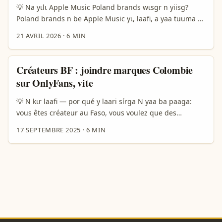
💡 Na yɩlɩ Apple Music Poland brands wɩsgr n yiisg?
Poland brands n be Apple Music yɩ, laafi, a yaa tuuma bɛ
kɩta music, creator, n commercial content. Burkina Faso
21 AVRIL 2026
·
6 MIN
creators n maan n paase n ye “how do I reach them?”
yĩngre n maana: b woto n be contact, b woto n be pitch,
b woto n be sponsored tools, n b woto n be disclosure.
Créateurs BF : joindre marques Colombie
...
sur OnlyFans, vite
💡 N kɩr laafi — por qué y laari sírga N yaa ba paaga:
vous êtes créateur au Faso, vous voulez que des
marques en Colombie utilisent OnlyFans pour mettre en
17 SEPTEMBRE 2025
·
6 MIN
avant artistes émergents — bom, idée forte. Mais c’est
pas juste envoyer DM et attendre. Colombie = marché
latin, saveurs différentes, langues (español), codes
culturels, budgets mixtes. La réalité montre déjà des
usages hybrides d’OnlyFans en Amérique latine: des
comptes qui servent de collecte pour situations
personnelles, des créateurs qui monétisent image et
des marques qui testent formats payants. Le cas d’une