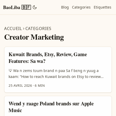
BaoLiba 🇧🇫
Blog
Categories
Etiquettes
ACCUEIL
CATEGORIES
Creator Marketing
Kuwait Brands, Etsy, Review, Game
Features: Sa wa?
💡 Wa n zems tʋum brand n paa Sa f bɛng n yuug a
kaam: “How to reach Kuwait brands on Etsy to review
new game features?” y sɔng a y kʋʋg yẽn yẽl biig bɛ? A
25 AVRIL 2026
·
6 MIN
yĩnga, a ka yeli tẽn be Etsy la Kuwait brands tɔgo. A yẽn
woto: a na n tʋm brand, a yẽel a tɩrga, la a zems a game
feature review ka bɛ. ...
Wend y raage Poland brands sur Apple
Music