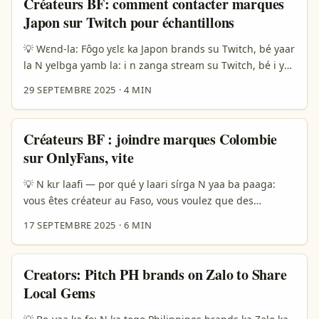
Créateurs BF: comment contacter marques
— contact route, négoc, autorisations, et droits
Japon sur Twitch pour échantillons
distribution la wari. ...
💡 Wɛnd-la: Fôgo yɛlɛ ka Japon brands su Twitch, bé yaar
la N yelbga yamb la: i n zanga stream su Twitch, bé i yé
soabre ka fo échantillons de produits Japonais? I sigri
29 SEPTEMBRE 2025
·
4 MIN
zãnga. Wɔr ba weogo: marques Japon yé boogo tempo,
saamba promotions, la présence sur Amazon Japan or
Rakuten, ni campagnes packaging dii. Exemple:
Créateurs BF : joindre marques Colombie
campagne ki biiri ka atra 130.000 interactions — ça
sur OnlyFans, vite
montre marques japon peuvent bouger vite quand
campagne la claire. ...
💡 N kɩr laafi — por qué y laari sírga N yaa ba paaga:
vous êtes créateur au Faso, vous voulez que des
marques en Colombie utilisent OnlyFans pour mettre en
17 SEPTEMBRE 2025
·
6 MIN
avant artistes émergents — bom, idée forte. Mais c’est
pas juste envoyer DM et attendre. Colombie = marché
latin, saveurs différentes, langues (español), codes
Creators: Pitch PH brands on Zalo to Share
culturels, budgets mixtes. La réalité montre déjà des
Local Gems
usages hybrides d’OnlyFans en Amérique latine: des
comptes qui servent de collecte pour situations