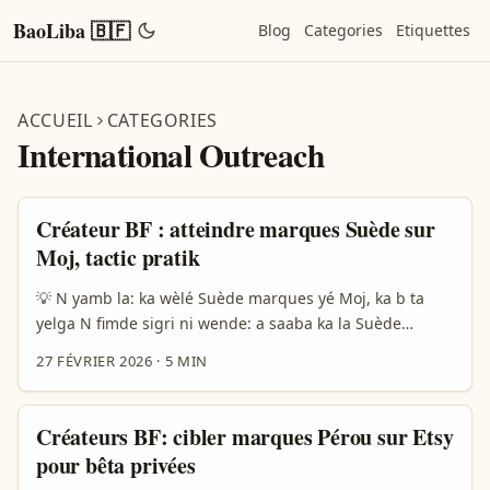
BaoLiba 🇧🇫
Blog
Categories
Etiquettes
ACCUEIL
CATEGORIES
International Outreach
Créateur BF : atteindre marques Suède sur
Moj, tactic pratik
💡 N yamb la: ka wèlé Suède marques yé Moj, ka b ta
yelga N fimde sigri ni wende: a saaba ka la Suède
brands (ka Rickard Lyko béla n kôma) ka fô tuuni foreign
27 FÉVRIER 2026
·
5 MIN
marche-la, ka yé long-terme leader. N la ka ta yamb:
suudu Suède brands bi fô autenticité, clean ingredients,
heritage (Sukarco fo ka). Moj be TikTok-similar platform;
Créateurs BF: cibler marques Pérou sur Etsy
na saaba ka wend ka localization yamb soore la, ni na
pour bêta privées
yaa market n bi ka won. ...