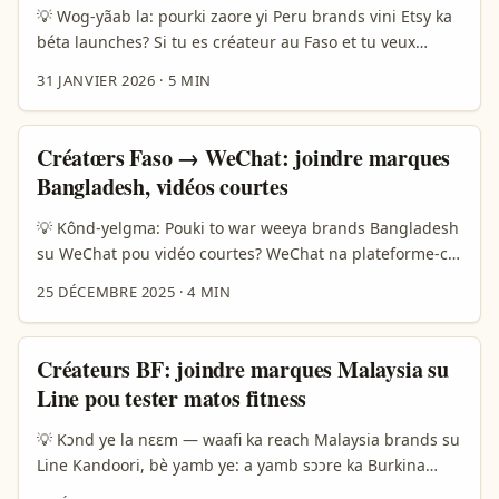
💡 Wog-yãab la: pourki zaore yi Peru brands vini Etsy ka
béta launches? Si tu es créateur au Faso et tu veux
rentrer dans les bêta privées de marques péruviennes
31 JANVIER 2026
·
5 MIN
sur Etsy, y a deux vraies raisons : 1) les marques petites
testent produits en dehors des gros marchés pour
feedback réel, 2) entrer tôt = visibilité + deals exclusifs.
Créatœrs Faso → WeChat: joindre marques
Mais atteindre une marque à Lima depuis
Bangladesh, vidéos courtes
Ouagadougou demande stratégie — pas spam. ...
💡 Kônd-yelgma: Pouki to war weeya brands Bangladesh
su WeChat pou vidéo courtes? WeChat na plateforme-clé
pou commerciâl en Asia — marques Bangladesh y
25 DÉCEMBRE 2025
·
4 MIN
dwinde kontè yo, distribué minis contenus et brand
videos. Si to bé créatœr en Burkina, to kapré nal gombo:
koi faire pou joindre brands Bangladesh su WeChat,
Créateurs BF: joindre marques Malaysia su
négocier vidéo courtes, et livrer contenu ki marche pou
Line pou tester matos fitness
audience BD? ...
💡 Kɔnd ye la nɛɛm — waafi ka reach Malaysia brands su
Line Kandoori, bè yamb ye: a yamb sɔɔre ka Burkina
Faso créateur nɛ zanga ka test matos fitness, Malaysia di