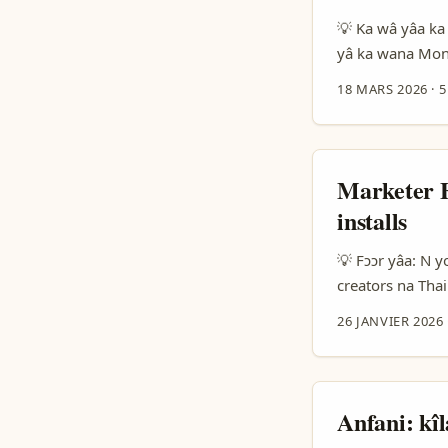
💡 Ka wâ yâa ka 
yâ ka wana Mont
yaam awareness
18 MARS 2026
·
5
zaam ka tond fo
Europe ani Balka
Marketer F
installs
💡 Fɔɔr yâa: N 
creators na Thai
risk. Burkina Fa
26 JANVIER 2026
doo, ka app instal
Anfani: kî