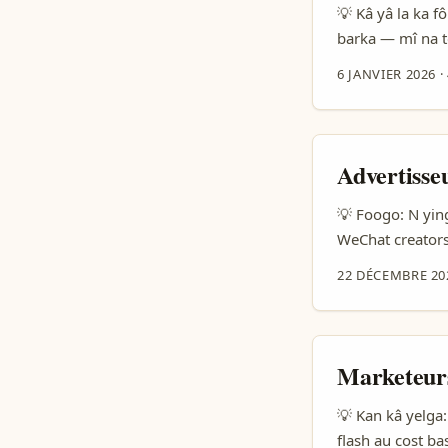
💡 Kâ yâ la ka f
barka — mî na t
engagées ki mê y
6 JANVIER 2026
·
ni conversion ta
kâra workshop, y
la communicatio
jeu change: Goo
Advertisse
(Hackernoon). I
ciblâ Romania H
💡 Foogo: N ying
WeChat creators
wendga yé showi:
22 DÉCEMBRE 20
Mongoli ka crea
beauté naturale. 
Marketeurs
💡 Kan kâ yelga:
flash au cost ba