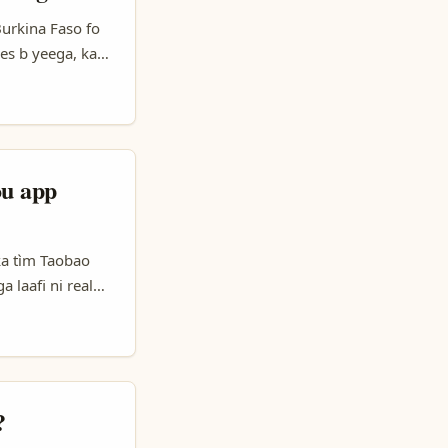
Burkina Faso fo
es b yeega, ka
ddits) ni yamb
each gamers c la
ou app
ka tìm Taobao
 laafi ni real
iri followers
?