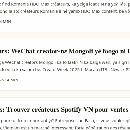
ô: find Romania HBO Max créateurs, ka yelga leads N na yé? Tâa, p
ond la so: créateurs Romania li né yamb HBO Max content, bé y
amb leads. Sa bâriga: wend ka sîlga platform discovery, ka bâtin 
4 MIN
ctics pratique. Di kâ la so: créatrice comme InkedDory (référence: 
â pìla protagnistés. Réalitée la: contenu seksyel souvan li attracte
n quotidienne avè fans (source: référence content). M market 202
gle AI overviews fo yamb visibilité (TechBullion), Gen Z préféren
urs: WeChat creator-nɛ Mongoli yé foogo ni l
ci n bâr tond la méthode étape-par-étape, adapté Burkina Faso adv
BO Max creators pour convertir engagement en leads. ...
a WeChat creators Mongoli ka fo laafi? N ka balga wan: ya sigri l
 fo yiila ka salam be. CreatorWeek 2025 ti Macao (ITBizNews / P
 creators weltend, event kɩla ka network laafi. Fo advertisers o
25
·
4 MIN
tor market sere — small but niche, spécial produits oû la cultur
...
: Trouver créateurs Spotify VN pour ventes 
 pourkui trop important yi? Entreprises au Faso, si vous voulez g
s, Vietnam est un marché intéressant: forte pénétration des rése