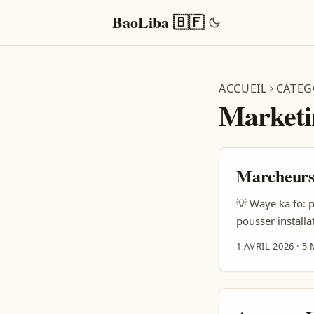
BaoLiba 🇧🇫
ACCUEIL
CATEG
Marketi
Marcheurs 
💡 Waye ka fo: p
pousser installa
streaming et lif
1 AVRIL 2026
·
5 
Farag) montrent
YouTube. Utilise
une vidéo virale
change comment 