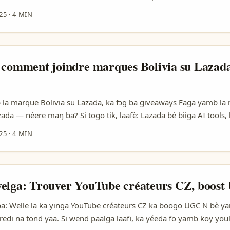
 en scroll. Mais faire hype via Spotify creators, cé pas juste playl
25
·
4 MIN
telling + social commerce. Le marché d’influence évolue: Forbes d
 ROI clair — plus full-funnel que vibes. WPP Media Việt Nam (Hà
montre que 97% des annonceurs trouvent l’influencer marketing e
er budget KOL/KOC. En pratique: attention à l’oversaturation —
 comment joindre marques Bolivia su Lazad
, donc cherche micro-niches (durabilité, éducation, micro-commun
. Brand Buffet montre aussi que live commerce regionnel explose
e cross-platform (Spotify promos + TikTok/YouTube Shorts + lives
la marque Bolivia su Lazada, ka fɔg ba giveaways Faga yamb la 
hop) marche mieux. ...
ada — néere maŋ ba? Si togo tik, laafè: Lazada bé biiga AI tools, 
and-focused push (ceci soti dans Lazada reference content). Kog-
25
·
4 MIN
u listées en SEA, mais créateurs peuvent joindre marques via stor
/distributeurs. ...
elga: Trouver YouTube créateurs CZ, boos
a: Welle la ka yinga YouTube créateurs CZ ka boogo UGC N bè y
redi na tond yaa. Si wend paalga laafi, ka yéeda fo yamb koy yo