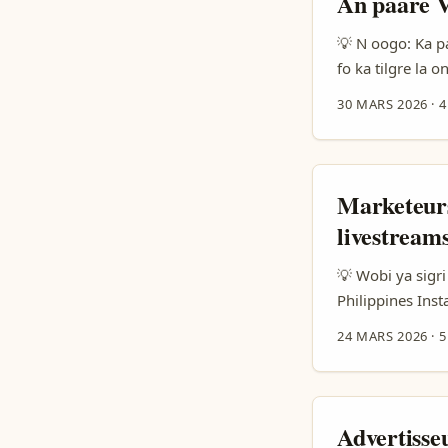
An paare V
Bukhash (AB Tal
utile si ton app 
💡 N oogo: Ka pa
fo ka tilgre la 
nayɩrga, na seyɛ
30 MARS 2026
·
4
campaign a be lo
counts show rea
articles fo trend
Marketeurs
livestream
💡 Wobi ya sigri
Philippines Inst
fo ka se buy now
24 MARS 2026
·
5
meaning — tuku 
Manual search b
by-step: researc
Advertisse