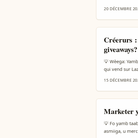
prêtes à acheter
20 DÉCEMBRE 20
musique + story
marques veulent
iContent 2025) 
veulent augment
Créerurs :
se dit créateur
giveaways?
mieux convertir
qu’une stratégi
💡 Wèega: Yamb 
Shopee/TikTok S
qui vend sur Laz
upgrades, ni br
15 DÉCEMBRE 20
Bolivie pa toujo
centre, ou agents
Marketer y
💡 Fo yamb taab
asmiiga, u merc