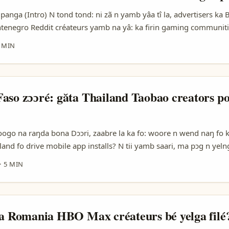
panga (Intro) N tond tond: ni zã n yamb yâa tî la, advertisers ka 
enegro Reddit créateurs yamb na yâ: ka firin gaming communiti
 ani engagement. Reddit bé nâaga panga la communautés (subre
 MIN
 discussion, AMA, ani share content — di ni kâ toogo yâla ka fo r
ns. ...
aso zɔɔré: găta Thailand Taobao creators p
yoogo na raŋda bona Dɔɔri, zaabre la ka fo: woore n wend naŋ fo 
land fo drive mobile app installs? N tii yamb saari, ma pɔg n yelnga
so advertisers be laafi ka yâa sɔrgo, gori ni return — woo ka fan yi
·
5 MIN
ls biiga. ...
la Romania HBO Max créateurs bé yelga filé