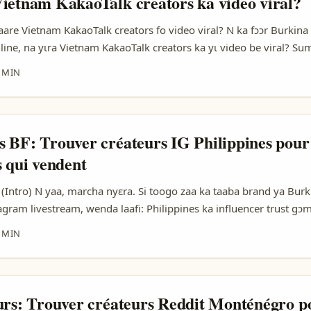
ietnam KakaoTalk creators ka video viral?
ks) montre que podcasts/long-form peuvent convertir l’attention
a onboarding long. ...
are Vietnam KakaoTalk creators fo video viral? N ka fɔɔr Burkina F
online, na yɩra Vietnam KakaoTalk creators ka yɩ video be viral? Su
bga. An koma fo advertisers ka diya: dii la cross-check, ni verify c
 MIN
cal-aware. Reference content la: some viral videos be staged (Gr
ch na potential earnings — ya fo verify n ye. Forbes na Industry
 context (monna link la bottom). ...
 BF: Trouver créateurs IG Philippines pour
s qui vendent
 (Intro) N yaa, marcha nyɛra. Si toogo zaa ka taaba brand ya Burk
agram livestream, wenda laafi: Philippines ka influencer trust g
, affiliate programs yi yɛlgo fa 2024 foŋ-rebroka. An zɩɩg b-bɛn: 
 MIN
yere-yaare kɛrɛ ka find creators wey fit audience-m, style-m, 
ɛ taamba; douga bè platform + tools ya. Dɛng yamb la, n tond n
h, shortlist, outreach, contract, execution, measurement. ...
urs: Trouver créateurs Reddit Monténégro 