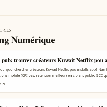
ORIES
ng Numérique
pub: trouver créateurs Kuwait Netflix pou ap
ourquoi chercher créateurs Kuwait Netflix pou installs app? Nan f
tions mobile (CPI bas, retention meilleur) en ciblant public GCC q
estyle Kuwaiti. Raison simple: créateurs koweïtiens (ex. Ahmed Qa
MIN
 vie GCC, voyages Dubaï/Saudi – audience très engagée sur TikTo
 ça. Dilemme real: tous les contenus viraux ne sont pas « vrais » 
 des frères Sahli: c’était scénarisé pour message humanitaire, pas 
tu briefes et mesures la campagne. Et n’oublie l’exemple région