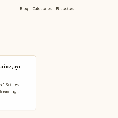
Blog
Categories
Etiquettes
aine, ça
 ? Si tu es
streaming
ouger les lignes,
ées de contenus
kraine ? ...