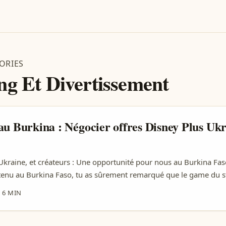
ORIES
ng Et Divertissement
au Burkina : Négocier offres Disney Plus Ukr
Ukraine, et créateurs : Une opportunité pour nous au Burkina Faso
tenu au Burkina Faso, tu as sûrement remarqué que le game du 
itesse. Disney Plus, ce géant du streaming, est en train de faire b
·
6 MIN
n approche spéciale en Ukraine où ils négocient des offres group
s locaux. Mais pourquoi ça devrait t’intéresser, toi qui es loin d’U