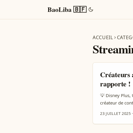
BaoLiba 🇧🇫
ACCUEIL
CATEG
Streami
Créateurs 
rapporte !
💡 Disney Plus, 
créateur de con
change à toute v
23 JUILLET 2025
surtout avec so
avec des créateur