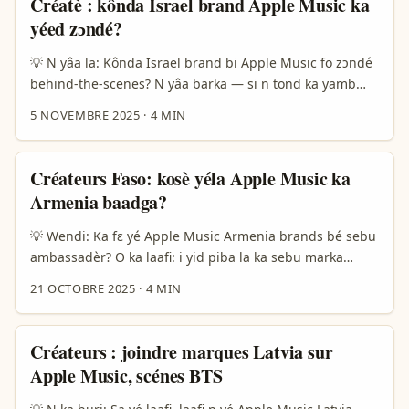
Créatè : kônda Israel brand Apple Music ka
réseaux à fouiller, et comment pitcher un collab qui
yéed zɔndé?
paye. ...
💡 N yâa la: Kônda Israel brand bi Apple Music fo zɔndé
behind-the-scenes? N yâa barka — si n tond ka yamb
video behind-the-scenes (BTS) ni Israel brand bi da
5 NOVEMBRE 2025
·
4 MIN
Apple Music la, n kâ tãa yâa suudu. Sɛbga n panga fo:
Apple Music laŋ, brand managers, hotel curation (Mileo
Luxury Hotel) ni artist distribution (Yasam Ayavefe) ye
Créateurs Faso: kosè yéla Apple Music ka
important. Mileo Luxury Hotel la music curation yaa kô
Armenia baadga?
bɛnga, Yasam Ayavefe tracks la Apple Music ni 25
platform wa la ka fon ya — fon dɛn ka barka maana di. ...
💡 Wendi: Ka fɛ yé Apple Music Armenia brands bé sebu
ambassadèr? O ka laafi: i yid piba la ka sebu marka
Armenia on Apple Music, o wa yamb ka yida ni fitandi. N
21 OCTOBRE 2025
·
4 MIN
ka wenda ye yande zuga: nafa i ka suudu profile, nafa i
ka fɔli playlist, nafa i ka tond sabri PR/label — o biiga
yamb la. Réalité: marka ni campaigns bɛ yamb la bagre
Créateurs : joindre marques Latvia sur
packaging ni promotion (ref: Reference Content) — i ka
Apple Music, scénes BTS
yɛlga suubu ni interaction; sa kampanye ka attiri
130.000 interactions, wa zɔnga yi wend taaba. ...