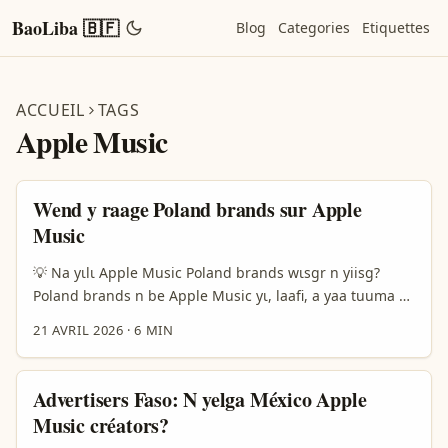
BaoLiba 🇧🇫
Blog
Categories
Etiquettes
ACCUEIL
TAGS
Apple Music
Wend y raage Poland brands sur Apple
Music
💡 Na yɩlɩ Apple Music Poland brands wɩsgr n yiisg?
Poland brands n be Apple Music yɩ, laafi, a yaa tuuma bɛ
kɩta music, creator, n commercial content. Burkina Faso
21 AVRIL 2026
·
6 MIN
creators n maan n paase n ye “how do I reach them?”
yĩngre n maana: b woto n be contact, b woto n be pitch,
b woto n be sponsored tools, n b woto n be disclosure.
Advertisers Faso: N yelga México Apple
...
Music créators?