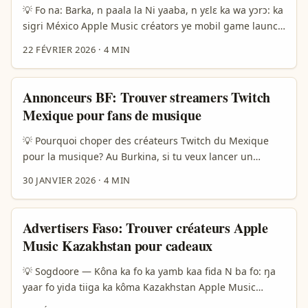
💡 Fo na: Barka, n paala la Ni yaaba, n yɛlɛ ka wa yɔrɔ: ka
sigri México Apple Music créators ye mobil game launch
promotion? Waala, artists music teasers (Rockstar
22 FÉVRIER 2026
·
4 MIN
Games, Panama ni Alan Palomo) taaba fan bɛ yɛlɛ ka
soundtrack yé kona (reference content). Kɔrɔn ka yelga:
music creators Mexico ka ni influence la, ni Apple Music
Annonceurs BF: Trouver streamers Twitch
playlist placement bɛ kana kampagn ka seega. Sina la, n
Mexique pour fans de musique
bɛ yaar ma strategies don ka sɔnd ye, negocier, ni
mesurer performance — dooni Burkina Faso advertiser
💡 Pourquoi choper des créateurs Twitch du Mexique
ba ga fɔ nyɛ. ...
pour la musique? Au Burkina, si tu veux lancer un
single, toucher la diaspora ou tester une tournée latine,
30 JANVIER 2026
·
4 MIN
le Mexique est une rampe chaude: grande population
jeune, culture musicale hyper-engagée, et des créateurs
qui mixent musique live, réaction à clips, «Just Chatting»
Advertisers Faso: Trouver créateurs Apple
avec playlists, et sets DJ. Les annonceurs cherchent pas
Music Kazakhstan pour cadeaux
seulement reach — ils veulent fans qui écoutent et
partagent playlists après le stream. ...
💡 Sogdoore — Kôna ka fo ka yamb kaa fida N ba fo: ŋa
yaar fo yida tiiga ka kôma Kazakhstan Apple Music
créateurs la, fo ka ba laafi campagnes giveaway. K bɛɛre