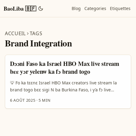
BaoLiba 🇧🇫
Blog
Categories
Etiquettes
ACCUEIL
TAGS
Brand Integration
Dɔɔni Faso ka Israel HBO Max live stream
bɛɛ yɔr yelenw ka fɔ brand togo
💡 Fo ka tɛɛnɛ Israel HBO Max creators live stream la
brand togo bɛɛ sigi N ba Burkina Faso, i y’a fɔ live
stream bɛɛ y’a sigi fɛ ka brand togo ta. Israel HBO Max
6 AOÛT 2025
·
5 MIN
creators la, b’a fɔ ka live stream kan, b’a bɛ y’a fɔ brand
togo dɔɔni, i b’a fɔ i ye i fɔlɔ ni sisan ka taa y’a tɛɛnɛ.
Kana, i b’a fɔ b’i ye tuma kɛra ni b’a y’i fɛ ka fɔ content
yira, ka sigi brand togo fɛ ka yɛrɛman fɔrɔ. ...