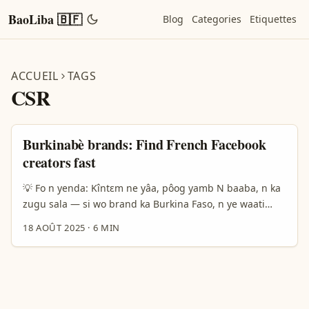
BaoLiba 🇧🇫
Blog
Categories
Etiquettes
ACCUEIL
TAGS
CSR
Burkinabè brands: Find French Facebook
creators fast
💡 Fo n yenda: Kîntɛm ne yâa, pôog yamb N baaba, n ka
zugu sala — si wo brand ka Burkina Faso, n ye waati
kônté France Facebook créateurs pou lanse projet
18 AOÛT 2025
·
6 MIN
responsabilisé (CSR), yé bî seeda. Kôgn-yâ y mà yamb
kôntèg-ta: France y zaama té wé néere zaam. N tond
nɛenga ba fô: France y zông-d bâga âge-verification
initiatives, Digital Services Act (DSA) ti n yelga, a ka ba
yelga privacy discussions. N ye protégu taanga ni nyɛng