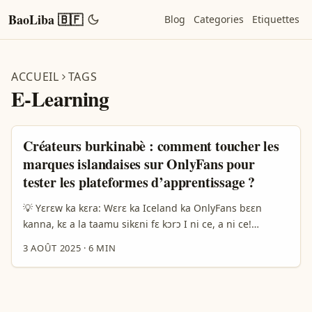
BaoLiba 🇧🇫
Blog
Categories
Etiquettes
ACCUEIL
TAGS
E-Learning
Créateurs burkinabè : comment toucher les
marques islandaises sur OnlyFans pour
tester les plateformes d’apprentissage ?
💡 Yɛrɛw ka kɛra: Wɛrɛ ka Iceland ka OnlyFans bɛɛn
kanna, kɛ a la taamu sikɛni fɛ kɔrɔ I ni ce, a ni ce!
Sɛbɛsɛbɛw la Burkina Faso, a bɛɛ bɔ a ye taa kɛra togo
3 AOÛT 2025
·
6 MIN
Iceland ka marka la kɛ OnlyFans ye, n ye a la taamu
sikɛni fɛ ka kɔrɔ ye — a ma fɔlɔ ye kelen ye a fɛ fɛnw ka
taa sigi. A bɛɛ jɛgɛsira, a bɛɛ ka taa fɔlɔ kɛra sisan, ka fɔ
a la yɛrɛ ka Iceland marka la, ka taa bɔ a la makɛse sikɛni