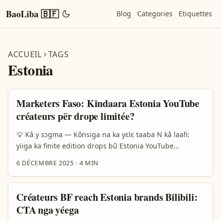
BaoLiba 🇧🇫
Blog
Categories
Etiquettes
ACCUEIL
TAGS
Estonia
Marketers Faso: Kindaara Estonia YouTube
créateurs për drope limitée?
💡 Kâ y sɔgma — Kônsiga na ka yɛlɛ taaba N kâ laafi:
yiiga ka finite edition drops bû Estonia YouTube
créateurs la. Faso advertisers ka fila sôgma: n ka
6 DÉCEMBRE 2025
·
4 MIN
wendésa créateurs, n ka negocier exclusivité, n ka
lancer stock limité, n ka mesurer sales. Lɛbga la taa:
Estonia a y ne digital scene ma zanga — YouTube di
Créateurs BF reach Estonia brands Bilibili:
brand-safe plateforme, ka fãriga creators ni music, tech,
CTA nga yéega
streetwear. ...