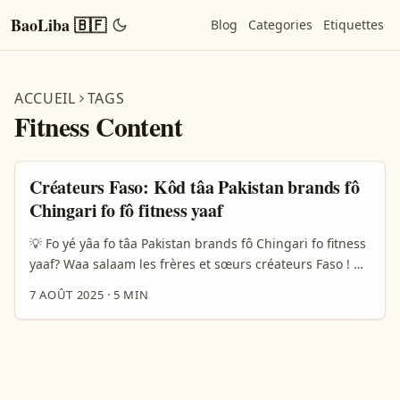
BaoLiba 🇧🇫
Blog
Categories
Etiquettes
ACCUEIL
TAGS
Fitness Content
Créateurs Faso: Kôd tâa Pakistan brands fô
Chingari fo fô fitness yaaf
💡 Fo yé yâa fo tâa Pakistan brands fô Chingari fo fitness
yaaf? Waa salaam les frères et sœurs créateurs Faso ! N
bi yé, ka kôd tâa Pakistan brands fô Chingari fo fô fitness
7 AOÛT 2025
·
5 MIN
yaaf ? Kôd yé fo tâa bô fo tâa bô yaaf, yâa fo tâa contenu
authentique, et surtout bô fo réseauter avè les bonnes
personnes. Chingari, si bô n yé fo tâa, yé plateforme
vidéo courte qui monte en flèche dans plusieurs pays,
Pakistan yé fô fo tâa bô yaaf fitness content pour bâtir