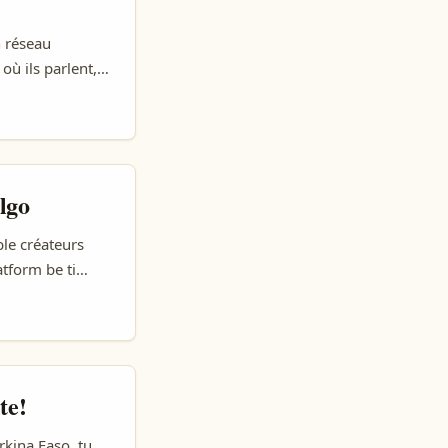
n réseau
 où ils parlent,
ai. D’après
emps se passe
mais dans le
lgo
le créateurs
atform be ti
meraa, o tond
y. ...
te!
rkina Faso, tu