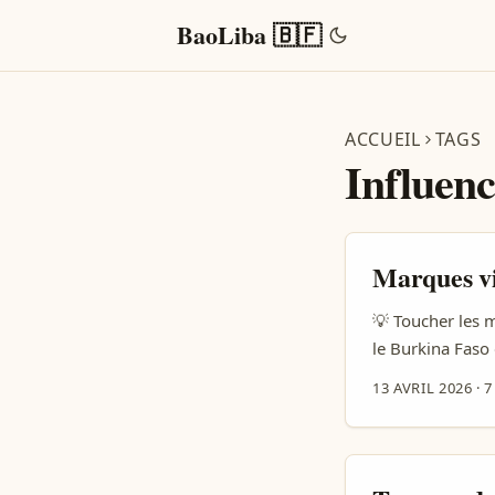
BaoLiba 🇧🇫
ACCUEIL
TAGS
Influen
Marques vi
💡 Toucher les 
le Burkina Faso 
sujet n’est pas 
13 AVRIL 2026
·
7
comme une oppor
qualité et la conf