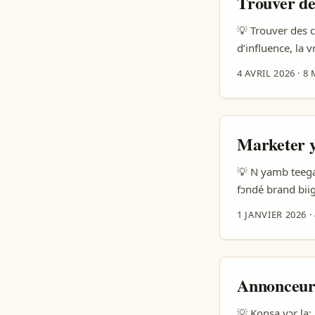
Trouver de
💡 Trouver des c
d’influence, la v
comment ils post
4 AVRIL 2026
·
8 
Ferguson, les G
dans l’onglet ch
mode “marque qu
Marketer y
💡 N yamb teega
fɔndé brand biig
dɔmi, saaba Ethi
1 JANVIER 2026
·
lafa, sa music f
Annonceurs
💡 Koŋsa yɔr la