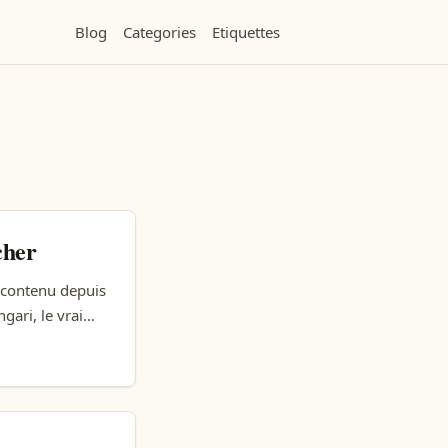
Blog
Categories
Etiquettes
cher
 contenu depuis
gari, le vrai
endre visible
festyle, la