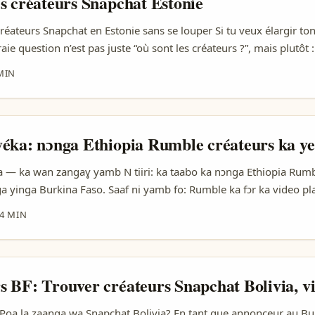
s créateurs Snapchat Estonie
réateurs Snapchat en Estonie sans se louper Si tu veux élargir to
raie question n’est pas juste “où sont les créateurs ?”, mais plutôt :
ent, et pourquoi ils répondent. Sur Snapchat, c’est encore plus vr
MIN
en Z ouvrent Snapchat 40 fois par jour en moyenne, et 75% du t
at. Autrement dit, on n’est plus dans le mode “pub qui crie fort”, 
i s’invite dans la conversation au bon moment”. ...
éka: nɔnga Ethiopia Rumble créateurs ka ye
 — ka wan zangaɣ yamb N tiiri: ka taabo ka nɔnga Ethiopia Rumb
a yinga Burkina Faso. Saaf ni yamb fo: Rumble ka fɔr ka video pl
opia musikal identity be ti yamb. Samuel be yiiri: algorithme ka 
4 MIN
o yele seefu; productor ka la yelem nɛ ka kese yelga melodic identit
 BF: Trouver créateurs Snapchat Bolivia, vi
: Poa la zaanga wa Snapchat Bolivia? En tant que annonceur au Bu