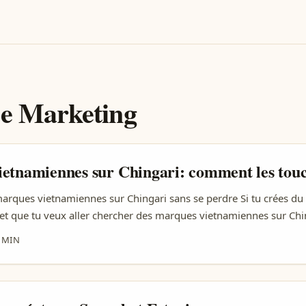
ce Marketing
etnamiennes sur Chingari: comment les tou
marques vietnamiennes sur Chingari sans se perdre Si tu crées du
et que tu veux aller chercher des marques vietnamiennes sur Chin
juste “comment envoyer un DM”. Le vrai sujet, c’est : comment te r
 MIN
tunité sérieuse dans un marché qui regarde de plus en plus le li
iance. ...