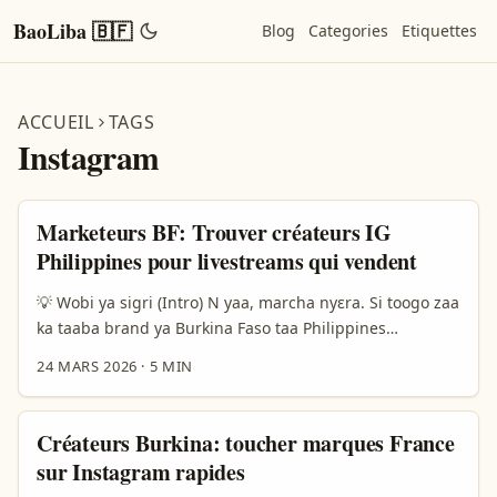
BaoLiba 🇧🇫
Blog
Categories
Etiquettes
ACCUEIL
TAGS
Instagram
Marketeurs BF: Trouver créateurs IG
Philippines pour livestreams qui vendent
💡 Wobi ya sigri (Intro) N yaa, marcha nyɛra. Si toogo zaa
ka taaba brand ya Burkina Faso taa Philippines
Instagram livestream, wenda laafi: Philippines ka
24 MARS 2026
·
5 MIN
influencer trust gɔm, live commerce fo ka se buy now,
affiliate programs yi yɛlgo fa 2024 foŋ-rebroka. An zɩɩg
b-bɛn: kom foor-diirer, meaning — tuku yere-yaare kɛrɛ
Créateurs Burkina: toucher marques France
ka find creators wey fit audience-m, style-m, na
sur Instagram rapides
engagement-m. Manual search bɛ taamba; douga bè