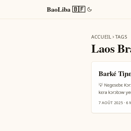
BaoLiba 🇧🇫
ACCUEIL
TAGS
Laos Br
Barké Tiɲɛ
💡 Nɛgɛsɛbɛ Kɔrɔ
kɛra kɔrɔbɔw yer
travel planning 
7 AOÛT 2025
·
6 
yera ni ka bon fɔ
kɔrɔba ye ni i bɛ