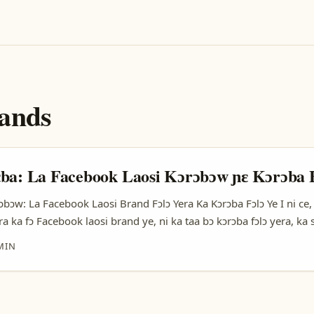
ands
ba: La Facebook Laosi Kɔrɔbɔw ɲɛ Kɔrɔba 
bɔw: La Facebook Laosi Brand Fɔlɔ Yera Ka Kɔrɔba Fɔlɔ Ye I ni ce
a ka fɔ Facebook laosi brand ye, ni ka taa bɔ kɔrɔba fɔlɔ yera, ka s
guides. A bɛ bɔ bɛɛ ye ni, sisan yira kɛla social media la dun ka ta
MIN
lɔ ye i laosi brand fanan. I ni ce, i bɛ taa ye ni i ka sɔrɔ ka taa jɛgɛ
 fɔ ka sigi brand laosi kɔrɔbɔw yira ka fɔlɔ sisan yira. ...