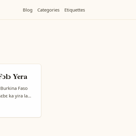
Blog
Categories
Etiquettes
Fɔlɔ Yera
, Burkina Faso
ɛbɛ ka yira laosi
a bɔ kɔrɔba fɔlɔ
si yera ka taa,