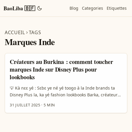
BaoLiba 🇧🇫
Blog
Categories
Etiquettes
ACCUEIL
TAGS
Marques Inde
Créateurs au Burkina : comment toucher
marques Inde sur Disney Plus pour
lookbooks
💡 Kà nɛɛ yé : Sɛbɛ ye né yé toogo à la Inde brands ta
Disney Plus la, ka yé fashion lookbooks Barka, créateur
du Faso ! Zanga kan ka taa tɛ sɛbɛ ye yé toogo à la Inde
31 JUILLET 2025
·
5 MIN
brands ta Disney Plus, ka baara ka fɔlɔ looks fashion,
kɛnɛ ka nya bɔ fɛ ka a yé. A la ka fisa fɔ, mɔɔ yé yir yéréw
ye, sɛbɛ ye yé barika kɔrɔmɔgɔ fɔlɔ, ni yɛrɛ tɛgɛrɛ la. A
bɛɛ ka taa bamanankan kɔrɔ, ka kɔrɔ ni kɛlɛ bɛɛ yé ta, a