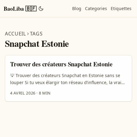
BaoLiba 🇧🇫
Blog
Categories
Etiquettes
ACCUEIL
TAGS
Snapchat Estonie
Trouver des créateurs Snapchat Estonie
💡 Trouver des créateurs Snapchat en Estonie sans se
louper Si tu veux élargir ton réseau d’influence, la vraie
question n’est pas juste “où sont les créateurs ?”, mais
4 AVRIL 2026
·
8 MIN
plutôt : où ils parlent, comment ils postent, et pourquoi
ils répondent. Sur Snapchat, c’est encore plus vrai.
D’après Ferguson, les Gen Z ouvrent Snapchat 40 fois
par jour en moyenne, et 75% du temps se passe dans
l’onglet chat. Autrement dit, on n’est plus dans le mode
“pub qui crie fort”, mais dans le mode “marque qui