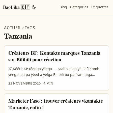
BaoLiba 🇧🇫
Blog
Categories
Etiquettes
ACCUEIL
TAGS
Tanzania
Créateurs BF: Kontakte marques Tanzania
sur Bilibili pour réaction
💡 Kôôri: Kè téenga yéega — zaabo ziiga yël lafi Kamb
yéego: ou pa yéed a yelga Bilibili ou pa fram tiiga
marché Tanzania? K tond n sogo: aujourd’hui, Bilibili
23 NOVEMBRE 2025
·
4 MIN
zongda be fó young gens mah yamb la Chine, yélé
«bullet chatting» yôogo, ka diiga émotionnel dans vidéo
(source: Bilibili profile). Si ou veux fé vidéo réaction su
Marketer Faso : trouver créateurs vkontakte
chanson tanzanienne, fô n doogo parce que marques
Tanzanie, enfin !
tanzaniennes cherchent visibilité transfrontalière, mais