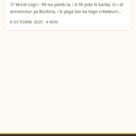
kontak commencé yaa toujours difficile. ...
💡 Wɩnd-sɔgri : Pô na yamb la, i b fè yida N barka. Si i di
annonceur ya Burkina, i b yega tan ka togo créateurs
vkontakte yé Tanzanie — la question poa : fa i fè tonton ?
6 OCTOBRE 2025
·
4 MIN
Rugri ye, marché d’influence Afrika ka bougé, adult-
creator stories (kɛna reference la) montre goro créateurs
ke wendu rapidement, mais i faut faire choix malin :
ciblage niche, sécurité, conformité, et rentabilité. ...