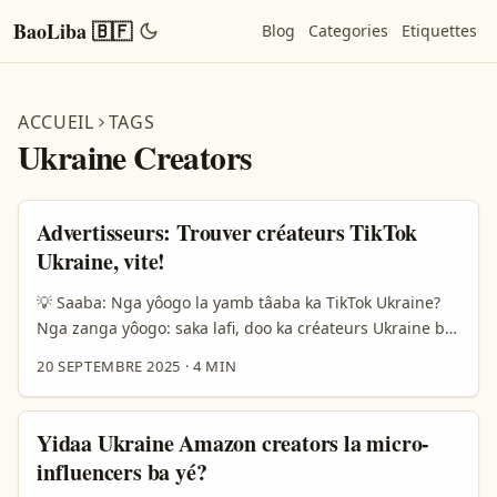
BaoLiba 🇧🇫
Blog
Categories
Etiquettes
ACCUEIL
TAGS
Ukraine Creators
Advertisseurs: Trouver créateurs TikTok
Ukraine, vite!
💡 Saaba: Nga yôogo la yamb tâaba ka TikTok Ukraine?
Nga zanga yôogo: saka lafi, doo ka créateurs Ukraine bé
yamb-tôgri (behind-the-scenes/BTS) content, ka soaba
20 SEPTEMBRE 2025
·
4 MIN
sponsor. Zaka gba yelgao: qui sont-ils? Kou yâsré? Kombi
bâ yongo wendé? TikTok be yamb-la som tond yâa
zaaba: micro-influenceurs be zaaba barka, contenu BTS
Yidaa Ukraine Amazon creators la micro-
la résonne tond yâa. Don laafi: zanga yamb tâaba nyèg-
influencers ba yé?
yâa, noogo contrats sûrs, paiement international, et