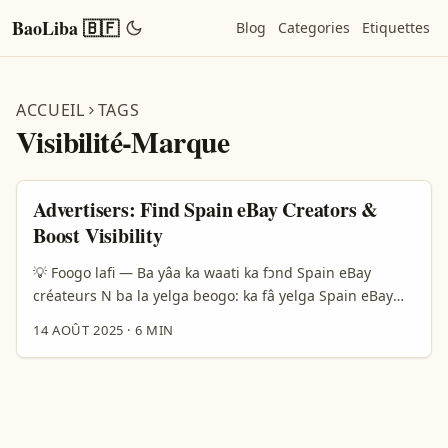
BaoLiba 🇧🇫
Blog
Categories
Etiquettes
ACCUEIL
TAGS
Visibilité-Marque
Advertisers: Find Spain eBay Creators &
Boost Visibility
💡 Foogo lafi — Ba yâa ka waati ka fɔnd Spain eBay
créateurs N ba la yelga beogo: ka fâ yelga Spain eBay
créateurs ka suma marca-ya yeef yaama ni tiiga zaama?
14 AOÛT 2025
·
6 MIN
Woogo, ann weogo — bã ka bon yaare. Burkina Faso
annonceurs bé ka soaba fo ka sôgo zaare yiid a fo ka
fɔnd créateurs kyèn yamb-la, ka sanar n yelga ka dab
yôro ni visibilité. ...