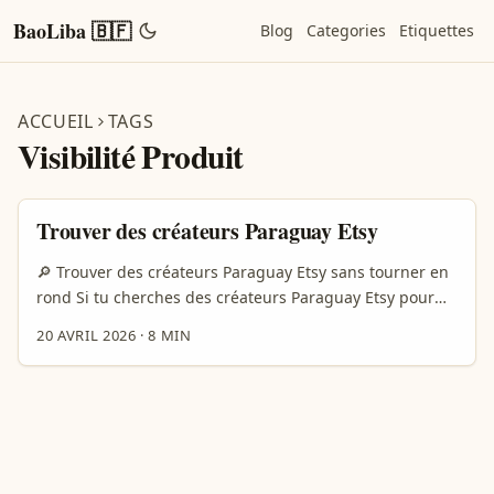
BaoLiba 🇧🇫
Blog
Categories
Etiquettes
ACCUEIL
TAGS
Visibilité Produit
Trouver des créateurs Paraguay Etsy
🔎 Trouver des créateurs Paraguay Etsy sans tourner en
rond Si tu cherches des créateurs Paraguay Etsy pour
booster la visibilité d’un produit, le vrai sujet n’est pas
20 AVRIL 2026
·
8 MIN
juste “trouver des gens qui postent”. Le vrai sujet, c’est
trouver des créateurs qui peuvent faire croire au
produit, pas juste le montrer. En 2026, la logique a bien
changé. Meta pousse plus fort les contenus shoppables
dans les Reels, avec des catalogues produits
directement partageables par les créateurs. Dans la